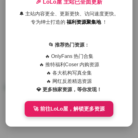
🎉 LoLo屋 主站已全面更新
2026年8月8日
weme
秀人专区
Cosplay图集下载
,
Cosplay套图下载
,
DJAWAPhoto
,
🔔 主站内容更全、更新更快、访问速度更快。
jk制服白丝袜小仙女
,
丝袜的诱惑
,
丝袜美腿诱惑
,
古韵古
专为绅士打造的
福利资源聚集地
！
风图
,
合集打包下载
,
唯美清新美少女图片
,
宅男丝袜控
,
整
套完整版图集下载
,
美女个人写真
,
美女制服丝袜美腿
,
美
女摄影作品福利
,
美女黑丝袜诱惑
📂 推荐热门资源：
在当下视觉内容爆炸的时代，如何快速获取高质量的写
🔥 OnlyFans 热门合集
真作品，成为许多摄影爱好者和内容创作者的关键需
🔥 推特福利Coser 内购资源
求。DJAWAPhoto凭借其专业的摄影技术与细腻的视觉
🔥 各大机构写真全集
捕捉，推出了一套规模宏大的写真合集，涵盖383套，文
件总量高达504GB，堪称一座完整的视觉宝库。 资源概
🔥 网红反差精选资源
览：从风格到主题的全覆盖 DJAWAPhoto的这份合集囊
💎 更多独家资源，等你发现！
括了多种摄影风格：从柔美的裸色调、梦幻的水彩滤
镜，到都市时尚的黑白剪影，甚至还有极具实验性的光
影拼贴。每套作品都以“人物+场景+情绪”为核心，呈现
🚀 前往LoLo屋，解锁更多资源
出多层次的叙事张力。无论你是想寻找灵感、进行后期
教学，还是需要素材做广告，都会在这504GB的海量图
片中找到适合的素材。 质量与分辨率：兼顾细与实用 在
下载之前，大家可能会担心文件体积与实际使用的平